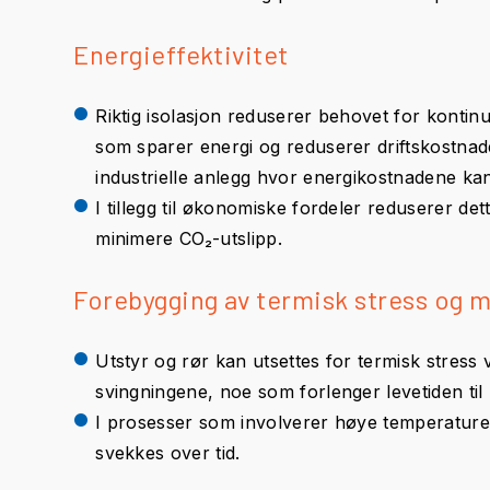
Energieffektivitet
Riktig isolasjon reduserer behovet for kontin
som sparer energi og reduserer driftskostnader.
industrielle anlegg hvor energikostnadene ka
I tillegg til økonomiske fordeler reduserer de
minimere CO₂-utslipp.
Forebygging av termisk stress og m
Utstyr og rør kan utsettes for termisk stress 
svingningene, noe som forlenger levetiden til
I prosesser som involverer høye temperaturer e
svekkes over tid.