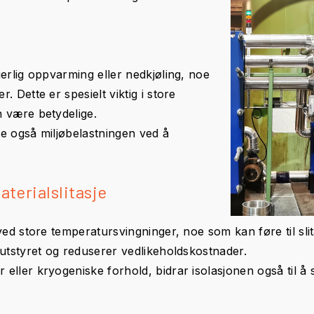
uerlig oppvarming eller nedkjøling, noe
 Dette er spesielt viktig i store
n være betydelige.
tte også miljøbelastningen ved å
aterialslitasje
ved store temperatursvingninger, noe som kan føre til slit
 utstyret og reduserer vedlikeholdskostnader.
ller kryogeniske forhold, bidrar isolasjonen også til å s