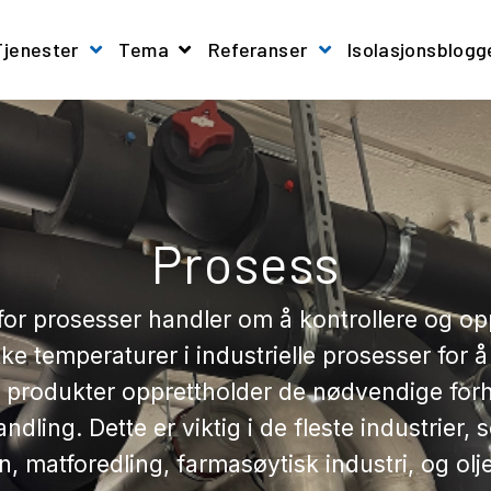
Tjenester
Tema
Referanser
Isolasjonsblogg
Show submenu for Tjenester
Show submenu for 
Prosess
for prosesser
handler om å kontrollere og op
kke temperaturer i industrielle prosesser for å 
g produkter
opprettholder
de nødvendige forh
ndling. Dette er viktig i
de
flest
e
industrier, 
, matforedling, farmasøytisk industri, og olj