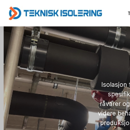
Isolasjon
spesifi
råvarer o
videre beha
produksjon