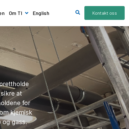
en
Om TI
English
Kontakt oss
Referanser
Show submenu for Om TI
prettholde
sikre at
oldene for
som kjemisk
e og gass.