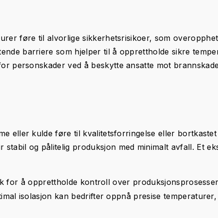
rer føre til alvorlige sikkerhetsrisikoer, som overoppheti
ende barriere som hjelper til å opprettholde sikre tempe
n for personskader ved å beskytte ansatte mot brannskade
eller kulde føre til kvalitetsforringelse eller bortkastet m
stabil og pålitelig produksjon med minimalt avfall. Et e
iltak for å opprettholde kontroll over produksjonsprosesse
timal isolasjon kan bedrifter oppnå presise temperaturer, 